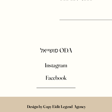
סושייאל
ODA
Instagram
Facebook
Design by Copy Eidit Legend Agency